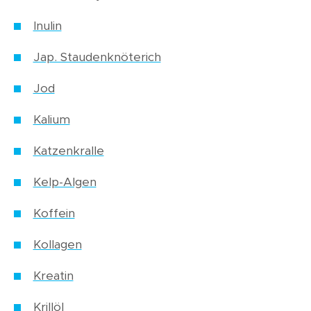
Inulin
Jap. Staudenknöterich
Jod
Kalium
Katzenkralle
Kelp-Algen
Koffein
Kollagen
Kreatin
Krillöl