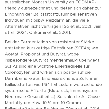
australischen Monash University als FODMAP-
friendly ausgezeichnet und bieten sich daher zur
Erhöhung der Ballaststoffzufuhr bei sensitiven
Individuen mit bspw. Reizdarm an, die viele
Alternativen nicht vertragen [So et al., 2021; Jain
et al., 2024; Ohkuma et al., 2001].
Bei der Fermentation von resistenter Stärke
entstehen kurzkettige Fettsäuren (SCFAs) wie
Acetat, Propionat und Butyrat, wobei
insbesondere Butyrat mengenmäßig überwiegt.
SCFAs sind eine wichtige Energiequelle für
Colonozyten und wirken sich positiv auf die
Darmbarriere aus. Eine ausreichende Zufuhr an
Ballaststoffen wie RS4 hat zudem weitreichende
systemische Effekte (Blutdruck, Immunsystem,
Neuronale Gesundheit …). So sinkt die All-Cause-
Mortality um etwa 10 % pro 10 Gramm
Ballaststoffe in der Ernährung [Yang et al., 2014;