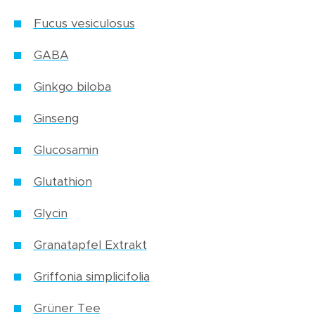
Fucus vesiculosus
GABA
Ginkgo biloba
Ginseng
Glucosamin
Glutathion
Glycin
Granatapfel Extrakt
Griffonia simplicifolia
Grüner Tee