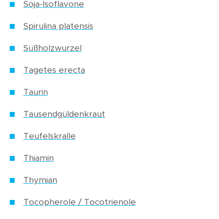
Soja-Isoflavone
Spirulina platensis
Süßholzwurzel
Tagetes erecta
Taurin
Tausendgüldenkraut
Teufelskralle
Thiamin
Thymian
Tocopherole / Tocotrienole