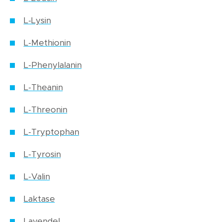
L-Lysin
L-Methionin
L-Phenylalanin
L-Theanin
L-Threonin
L-Tryptophan
L-Tyrosin
L-Valin
Laktase
Lavendel