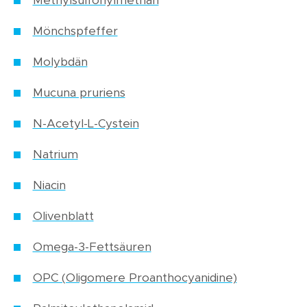
Methylsulfonylmethan
Mönchspfeffer
Molybdän
Mucuna pruriens
N-Acetyl-L-Cystein
Natrium
Niacin
Olivenblatt
Omega-3-Fettsäuren
OPC (Oligomere Proanthocyanidine)