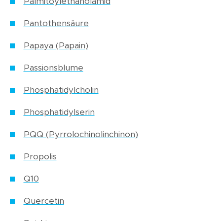
Palmitoylethanolamid
Pantothensäure
Papaya (Papain)
Passionsblume
Phosphatidylcholin
Phosphatidylserin
PQQ (Pyrrolochinolinchinon)
Propolis
Q10
Quercetin