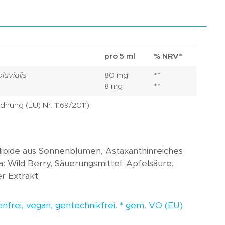
pro 5 ml
% NRV*
uvialis
80 mg
**
8 mg
**
dnung (EU) Nr. 1169/2011)
lipide aus Sonnenblumen, Astaxanthinreiches
: Wild Berry, Säuerungsmittel: Apfelsäure,
er Extrakt
tenfrei, vegan, gentechnikfrei. * gem. VO (EU)