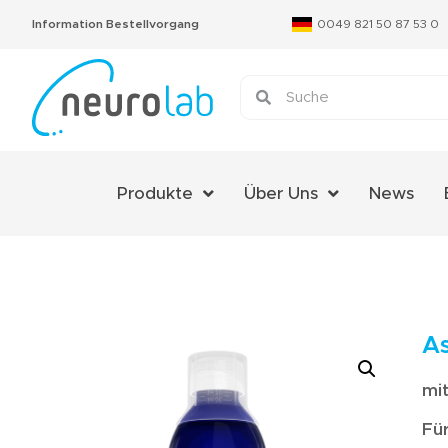
Information Bestellvorgang
0049 821 50 87 53 0
Produkte
Über Uns
News
Über Uns
Das Neurolab Team
Kontakt
As
Jobs
mi
Expertenmeinungen
Fü