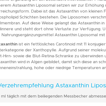
erem Astaxanthin Liposomal setzen wir zur Erhöhung d
reichungsform. Dabei ist das Astaxanthin von kleinen 
ospholipid Schichten bestehen. Die Liposomen verschme
lmembran. Auf diese Weise gelangt das Astaxanthin in
linnere und steht dort ohne Verluste zur Verfügung. U
s Nahrungsergänzungsmittel Astaxanthin Liposomal mit 
taxanthin
ist ein fettlösliches Carotinoid mit 11 konju
erkategorie der Xanthopylle. Aufgrund seiner molekula
t-Hirn- sowie die Blut-Retina-Schranke zu überwinden 
axanthin wird in Algen gebildet, damit sich diese an 
nneneinstrahlung, hohe oder niedrige Temperaturen a
Verzehrempfehlung Astaxanthin Lipo
 ml täglich mit dem beiliegenden Messbecher abmesse