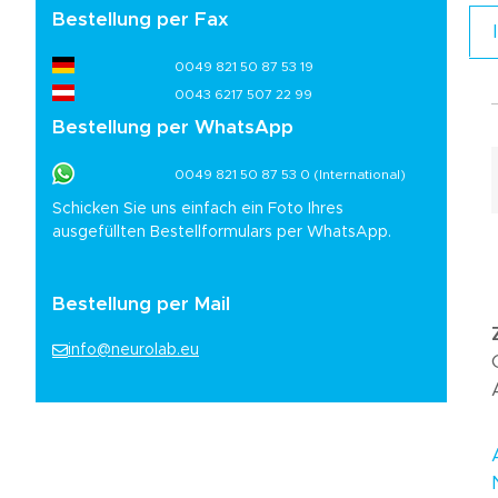
Bestellung per Fax
0049 821 50 87 53 19
0043 6217 507 22 99
Bestellung per WhatsApp
0049 821 50 87 53 0 (International)
Schicken Sie uns einfach ein Foto Ihres
ausgefüllten Bestellformulars per WhatsApp.
Bestellung per Mail
info@neurolab.eu