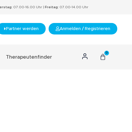
rstag:
07.00-16.00 Uhr |
Freitag:
07.00-14.00 Uhr
Partner werden
Anmelden / Registrieren
0
Therapeutenfinder
n Konzept
hnis
s
rtifikate
nzept