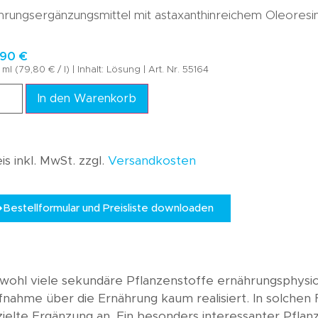
Wissen A-Z
rungsergänzungsmittel mit astaxanthinreichem Oleoresi
Akademie
,90
€
ml (79,80 € / l) | Inhalt: Lösung | Art. Nr. 55164
In den Warenkorb
is inkl. MwSt. zzgl.
Versandkosten
Bestellformular und Preisliste downloaden
ohl viele sekundäre Pflanzenstoffe ernährungsphysiolo
nahme über die Ernährung kaum realisiert. In solchen 
ielte Ergänzung an. Ein besonders interessanter Pflanze