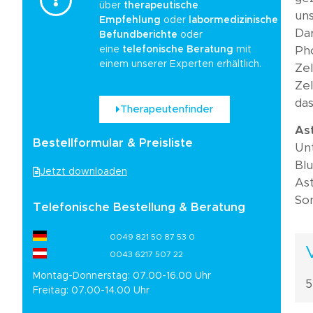
über
therapeutische
uns
Empfehlung
oder
labormedizinische
Dar
Befundberichte
oder
eine
telefonische Beratung
mit
Ph
einem unserer Experten erhältlich.
Zel
Zel
da
Therapeutenfinder
As
Bestellformular & Preisliste
Unt
Blu
Jetzt downloaden
Ast
So
Telefonische Bestellung & Beratung
0049 821 50 87 53 0
0043 6217 507 22
Montag-Donnerstag: 07.00-16.00 Uhr
5
Freitag: 07.00-14.00 Uhr