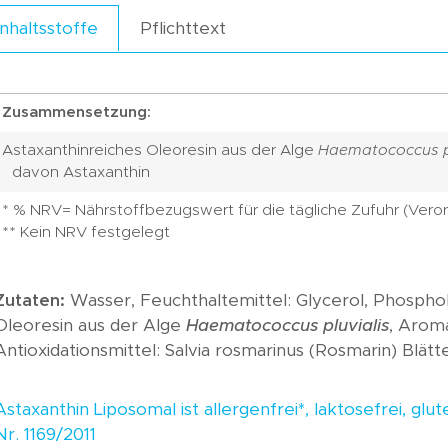
Pflichttext
Inhaltsstoffe
Zusammensetzung:
Astaxanthinreiches Oleoresin aus der Alge
Haematococcus pl
davon Astaxanthin
* % NRV= Nährstoffbezugswert für die tägliche Zufuhr (Veror
** Kein NRV festgelegt
Zutaten:
Wasser, Feuchthaltemittel: Glycerol, Phospho
Oleoresin aus der Alge
Haematococcus pluvialis
, Aroma
Antioxidationsmittel: Salvia rosmarinus (Rosmarin) Blätt
Astaxanthin Liposomal ist allergenfrei*, laktosefrei, glu
Nr. 1169/2011