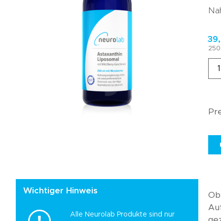
Kundenmeinungen
Nah
Häufig gestellte
Fragen
39
250 
Pre
Wichtiger Hinweis
Obw
Auf
Alle Neurolab Produkte sind nur
gez