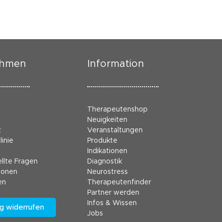
ehmen
Information
Therapeutenshop
Neuigkeiten
z
Veranstaltungen
linie
Produkte
Indikationen
llte Fragen
Diagnostik
ionen
Neurostress
en
Therapeutenfinder
Partner werden
Infos & Wissen
g widerrufen
Jobs