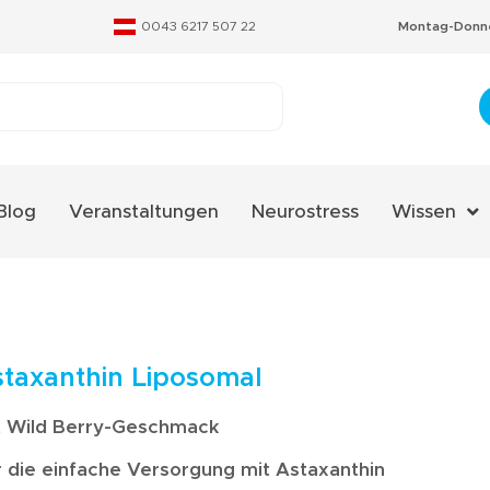
0043 6217 507 22
Montag-Donne
Blog
Veranstaltungen
Neurostress
Wissen
Aminosäure
Fachverzeic
Neurostres
taxanthin Liposomal
Qualitäts-Ze
t Wild Berry-Geschmack
Therapieko
r die einfache Versorgung mit Astaxanthin