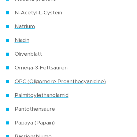
N-Acetyl-L-Cystein
Natrium
Niacin
Olivenblatt
Omega-3-Fettsäuren
OPC (Oligomere Proanthocyanidine)
Palmitoylethanolamid
Pantothensäure
Papaya (Papain)
Passionsblume