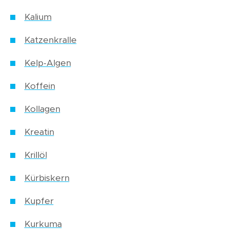
Kalium
Katzenkralle
Kelp-Algen
Koffein
Kollagen
Kreatin
Krillöl
Kürbiskern
Kupfer
Kurkuma