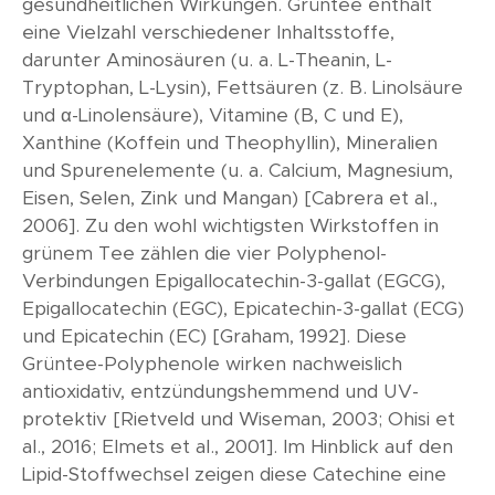
gesundheitlichen Wirkungen. Grüntee enthält
eine Vielzahl verschiedener Inhaltsstoffe,
darunter Aminosäuren (u. a. L-Theanin, L-
Tryptophan, L-Lysin), Fettsäuren (z. B. Linolsäure
und α-Linolensäure), Vitamine (B, C und E),
Xanthine (Koffein und Theophyllin), Mineralien
und Spurenelemente (u. a. Calcium, Magnesium,
Eisen, Selen, Zink und Mangan) [Cabrera et al.,
2006]. Zu den wohl wichtigsten Wirkstoffen in
grünem Tee zählen die vier Polyphenol-
Verbindungen Epigallocatechin-3-gallat (EGCG),
Epigallocatechin (EGC), Epicatechin-3-gallat (ECG)
und Epicatechin (EC) [Graham, 1992]. Diese
Grüntee-Polyphenole wirken nachweislich
antioxidativ, entzündungshemmend und UV-
protektiv [Rietveld und Wiseman, 2003; Ohisi et
al., 2016; Elmets et al., 2001]. Im Hinblick auf den
Lipid-Stoffwechsel zeigen diese Catechine eine