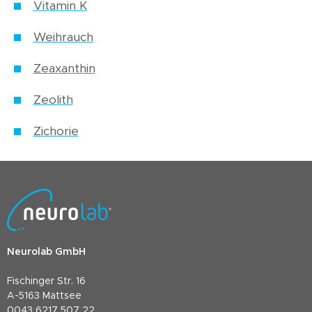
Vitamin K
Weihrauch
Zeaxanthin
Zeolith
Zichorie
Neurolab GmbH
Fischinger Str. 16
A-5163 Mattsee
0043 6217 507 22