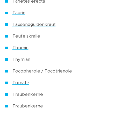
Tagetes erecta
Taurin
Tausendgüldenkraut
Teufelskralle
Thiamin
Thymian
Tocopherole / Tocotrienole
Tomate
Traubenkerne
Traubenkerne