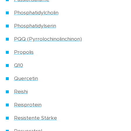
Phosphatidylcholin
Phosphatidylserin
PQQ (Pyrrolochinolinchinon)
Propolis
Q10
Quercetin
Reishi
Reisprotein
Resistente Stärke