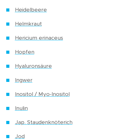
Heidelbeere
Helmkraut
Hericium erinaceus
Hopfen
Hyaluronsäure
Ingwer
Inositol / Myo-Inositol
Inulin
Jap. Staudenknöterich
Jod