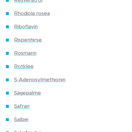
Resveratrol
Rhodiola rosea
Riboflavin
Rispenhirse
Rosmarin
Rotklee
S-Adenosylmethionin
Sägepalme
Safran
Salbei