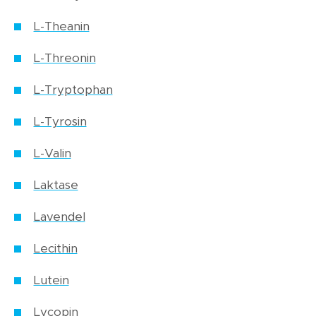
L-Theanin
L-Threonin
L-Tryptophan
L-Tyrosin
L-Valin
Laktase
Lavendel
Lecithin
Lutein
Lycopin