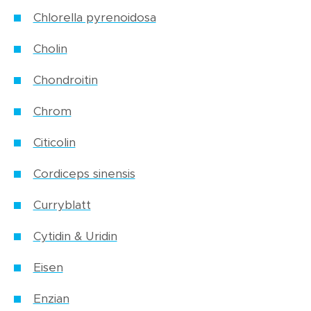
Chlorella pyrenoidosa
Cholin
Chondroitin
Chrom
Citicolin
Cordiceps sinensis
Curryblatt
Cytidin & Uridin
Eisen
Enzian