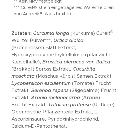
** Kein NRV festgelegt
*** Cureit® ist ein eingetragenes Warenzeichen
von Aurea® Biolabs Limited.
®
Zutaten:
Curcuma longa
(Kurkuma) Cureit
Wurzel Pulver***,
Urtica dioica
(Brennnessel) Blatt Extrakt,
Hydroxypropylmethylcellulose (pflanzliche
Kapselhülle),
Brassica oleracea var. Italica
(Brokkoli) Spross Extrakt,
Cucurbita
moschata
(Moschus Kürbis) Samen Extrakt,
Lycopersicon esculentum
(Tomate) Frucht
Extrakt,
Serenoa repens
(Sägepalme) Frucht
Extrakt,
Aronia melanocarpa
(Aronia)
Frucht Extrakt,
Trifolium pratense
(Rotklee)
Oberirdische Pflanzenteile Extrakt, L-
Ascorbinsäure, Pyridoxinhydrochlorid,
Calcium-D-Pantothenat.