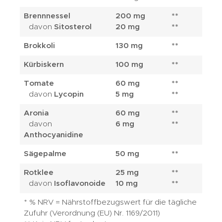
Brennnessel
200 mg
**
davon
Sitosterol
20 mg
**
Brokkoli
130 mg
**
Kürbiskern
100 mg
**
Tomate
60 mg
**
davon
Lycopin
5 mg
**
Aronia
60 mg
**
davon
6 mg
**
Anthocyanidine
Sägepalme
50 mg
**
Rotklee
25 mg
**
davon
Isoflavonoide
10 mg
**
* % NRV = Nährstoffbezugswert für die tägliche
Zufuhr (Verordnung (EU) Nr. 1169/2011)