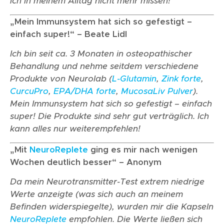
ich in meinem Alltag nicht mehr missen!
„Mein Immunsystem hat sich so gefestigt –
einfach super!“ – Beate Lidl
Ich bin seit ca. 3 Monaten in osteopathischer
Behandlung und nehme seitdem verschiedene
Produkte von Neurolab (
L-Glutamin
,
Zink forte
,
CurcuPro
,
EPA/DHA forte
,
MucosaLiv Pulver
).
Mein Immunsystem hat sich so gefestigt – einfach
super! Die Produkte sind sehr gut verträglich. Ich
kann alles nur weiterempfehlen!
„Mit
NeuroReplete
ging es mir nach wenigen
Wochen deutlich besser“ – Anonym
Da mein Neurotransmitter-Test extrem niedrige
Werte anzeigte (was sich auch an meinem
Befinden widerspiegelte), wurden mir die Kapseln
NeuroReplete
empfohlen. Die Werte ließen sich