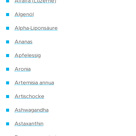
Alfalfa (Luzerne)
Algenöl
Alpha-Liponsäure
Ananas
Apfelessig
Aronia
Artemisia annua
Artischocke
Ashwagandha
Astaxanthin