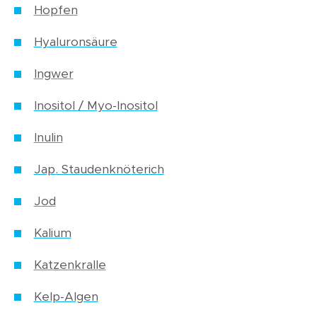
Hopfen
Hyaluronsäure
Ingwer
Inositol / Myo-Inositol
Inulin
Jap. Staudenknöterich
Jod
Kalium
Katzenkralle
Kelp-Algen