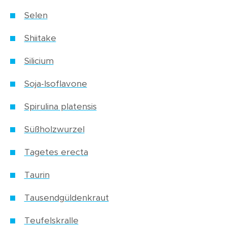
Selen
Shiitake
Silicium
Soja-Isoflavone
Spirulina platensis
Süßholzwurzel
Tagetes erecta
Taurin
Tausendgüldenkraut
Teufelskralle