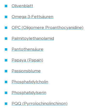
Olivenblatt
Omega-3-Fettsäuren
OPC (Oligomere Proanthocyanidine)
Palmitoylethanolamid
Pantothensäure
Papaya (Papain)
Passionsblume
Phosphatidylcholin
Phosphatidylserin
PQQ (Pyrrolochinolinchinon)