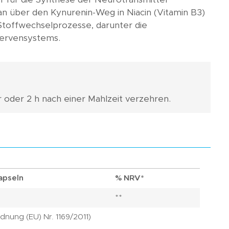
an über den Kynurenin-Weg in Niacin (Vitamin B3)
 Stoffwechselprozesse, darunter die
Nervensystems.
or oder 2 h nach einer Mahlzeit verzehren.
apseln
% NRV*
g
**
dnung (EU) Nr. 1169/2011)