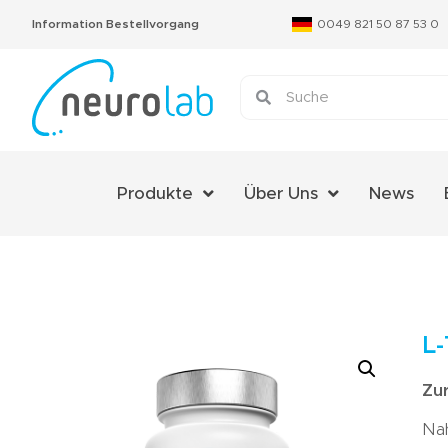
Information Bestellvorgang
0049 821 50 87 53 0
Produkte
Über Uns
News
Über Uns
Das Neurolab Team
Kontakt
L
Jobs
Zu
Expertenmeinungen
Nah