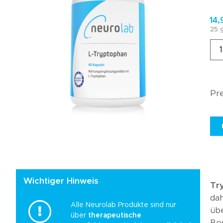
Kundenmeinungen
14
Häufig gestellte
25 g
Fragen
Pre
Wichtiger Hinweis
Tr
da
Alle Neurolab Produkte sind nur
üb
über
therapeutische
Bes