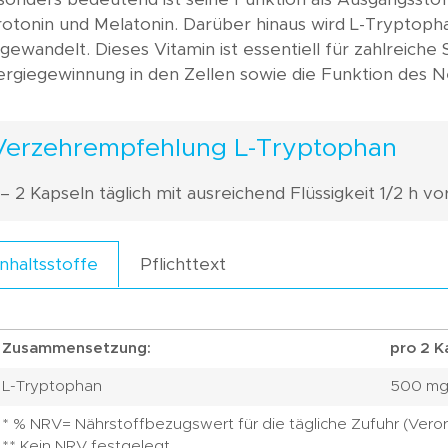
otonin und Melatonin. Darüber hinaus wird L-Tryptoph
ewandelt. Dieses Vitamin ist essentiell für zahlreiche
ergiegewinnung in den Zellen sowie die Funktion des 
Verzehrempfehlung L-Tryptophan
 – 2 Kapseln täglich mit ausreichend Flüssigkeit 1/2 h v
Pflichttext
Inhaltsstoffe
Zusammensetzung:
pro 2 K
L-Tryptophan
500 m
* % NRV= Nährstoffbezugswert für die tägliche Zufuhr (Veror
** Kein NRV festgelegt