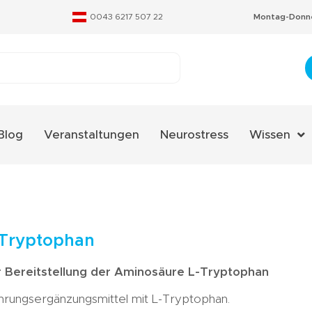
0043 6217 507 22
Montag-Donne
Blog
Veranstaltungen
Neurostress
Wissen
Aminosäure
Fachverzeic
Neurostres
-Tryptophan
Qualitäts-Ze
r Bereitstellung der Aminosäure L-Tryptophan
Therapieko
rungsergänzungsmittel mit L-Tryptophan.