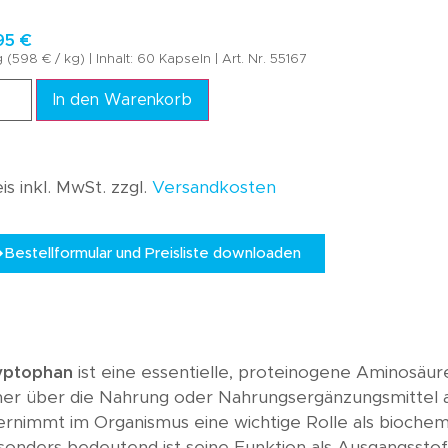
Wissen A-Z
,95
€
Akademie
 (598 € / kg) | Inhalt: 60 Kapseln | Art. Nr. 55167
In den Warenkorb
is inkl. MwSt. zzgl.
Versandkosten
Bestellformular und Preisliste downloaden
yptophan
ist eine essentielle, proteinogene Aminosäure
her über die Nahrung oder Nahrungsergänzungsmitte
ernimmt im Organismus eine wichtige Rolle als bioche
onders bedeutend ist seine Funktion als Ausgangsstof