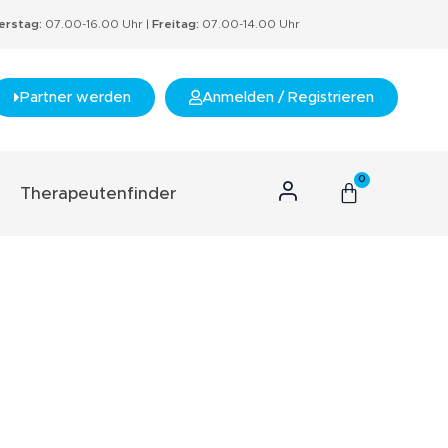
rstag:
07.00-16.00 Uhr |
Freitag:
07.00-14.00 Uhr
Partner werden
Anmelden / Registrieren
0
Therapeutenfinder
n Konzept
hnis
s
rtifikate
nzept