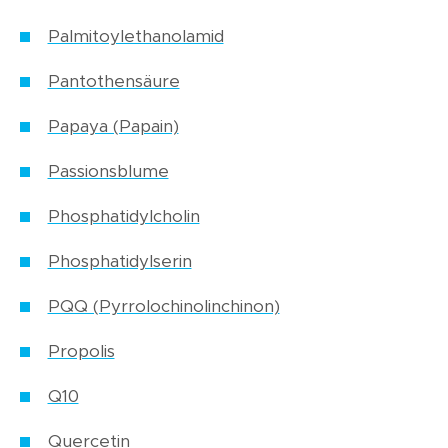
Palmitoylethanolamid
Pantothensäure
Papaya (Papain)
Passionsblume
Phosphatidylcholin
Phosphatidylserin
PQQ (Pyrrolochinolinchinon)
Propolis
Q10
Quercetin