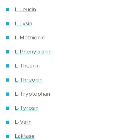
L-Leucin
L-Lysin
L-Methionin
L-Phenylalanin
L-Theanin
L-Threonin
L-Tryptophan
L-Tyrosin
L-Valin
Laktase