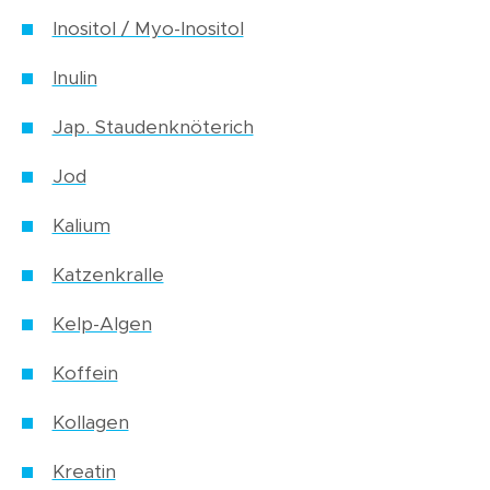
Inositol / Myo-Inositol
Inulin
Jap. Staudenknöterich
Jod
Kalium
Katzenkralle
Kelp-Algen
Koffein
Kollagen
Kreatin