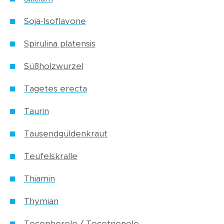
Soja-Isoflavone
Spirulina platensis
Süßholzwurzel
Tagetes erecta
Taurin
Tausendgüldenkraut
Teufelskralle
Thiamin
Thymian
Tocopherole / Tocotrienole