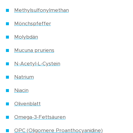
Methylsulfonylmethan
Mönchspfeffer
Molybdän
Mucuna pruriens
N-Acetyl-L-Cystein
Natrium
Niacin
Olivenblatt
Omega-3-Fettsäuren
OPC (Oligomere Proanthocyanidine)