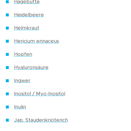
Hagebutte
Heidelbeere
Helmkraut
Hericium erinaceus
Hopfen
Hyaluronsäure
Ingwer
Inositol / Myo-Inositol
Inulin
Jap. Staudenknöterich