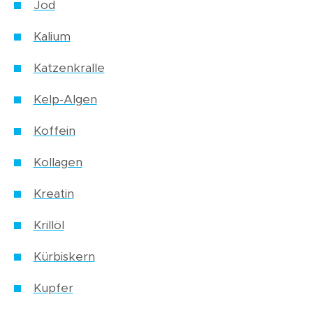
Jod
Kalium
Katzenkralle
Kelp-Algen
Koffein
Kollagen
Kreatin
Krillöl
Kürbiskern
Kupfer