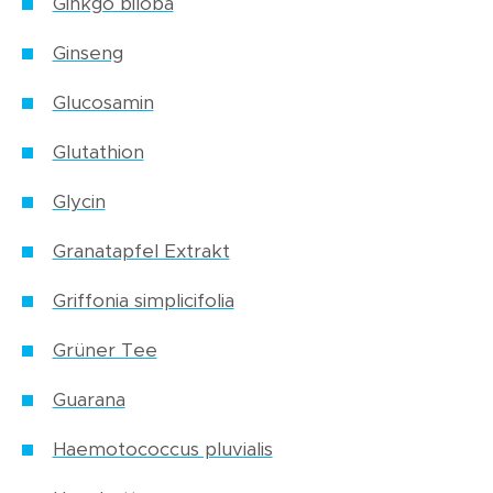
Ginkgo biloba
Ginseng
Glucosamin
Glutathion
Glycin
Granatapfel Extrakt
Griffonia simplicifolia
Grüner Tee
Guarana
Haemotococcus pluvialis