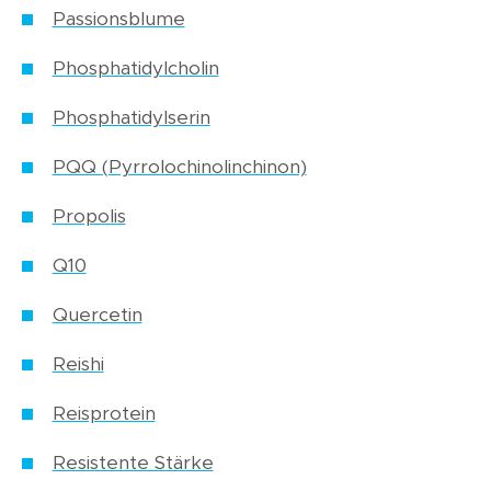
Passionsblume
Phosphatidylcholin
Phosphatidylserin
PQQ (Pyrrolochinolinchinon)
Propolis
Q10
Quercetin
Reishi
Reisprotein
Resistente Stärke