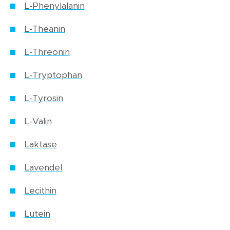
L-Phenylalanin
L-Theanin
L-Threonin
L-Tryptophan
L-Tyrosin
L-Valin
Laktase
Lavendel
Lecithin
Lutein