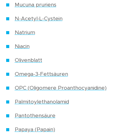
Mucuna pruriens
N-Acetyl-L-Cystein
Natrium
Niacin
Olivenblatt
Omega-3-Fettsäuren
OPC (Oligomere Proanthocyanidine)
Palmitoylethanolamid
Pantothensäure
Papaya (Papain)