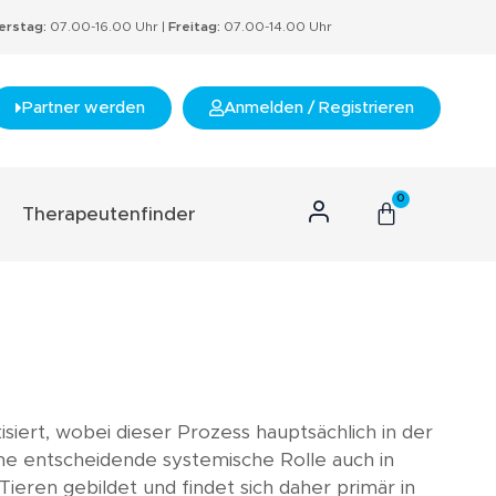
rstag:
07.00-16.00 Uhr |
Freitag:
07.00-14.00 Uhr
Partner werden
Anmelden / Registrieren
0
Therapeutenfinder
n Konzept
hnis
s
rtifikate
iert, wobei dieser Prozess hauptsächlich in der
nzept
ine entscheidende systemische Rolle auch in
ren gebildet und findet sich daher primär in