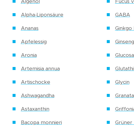
Algenöl
Fucus v
Alpha-Liponsäure
GABA
Ananas
Ginkgo 
Apfelessig
Ginsen
Aronia
Glucos
Artemisia annua
Glutath
Artischocke
Glycin
Ashwagandha
Granata
Astaxanthin
Griffoni
Bacopa monnieri
Grüner