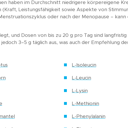
Frauen haben im Durchschnitt niedrigere körpereigene 
 (Kraft, Leistungsfähigkeit sowie Aspekte von Stimmun
nstruationszyklus oder nach der Menopause – kann de
egt, und Dosen von bis zu 20 g pro Tag sind langfristi
jedoch 3–5 g täglich aus, was auch der Empfehlung der 
tus
L-Isoleucin
orn
L-Leucin
L-Lysin
e
L-Methionin
mantel
L-Phenylalanin