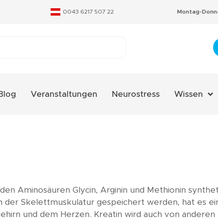
0043 6217 507 22
Montag-Donne
Blog
Veranstaltungen
Neurostress
Wissen
Aminosäure
Fachverzeic
Neurostres
Qualitäts-Ze
en Aminosäuren Glycin, Arginin und Methionin synthetis
Therapieko
n der Skelettmuskulatur gespeichert werden, hat es e
irn und dem Herzen. Kreatin wird auch von anderen Tie