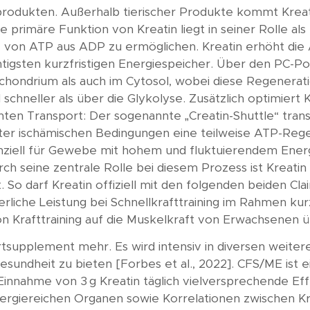
Wissen A-Z
hprodukten. Außerhalb tierischer Produkte kommt Kreat
 Die primäre Funktion von Kreatin liegt in seiner Rolle 
Akademie
 von ATP aus ADP zu ermöglichen. Kreatin erhöht die A
igsten kurzfristigen Energiespeicher. Über den PC-Poo
hondrium als auch im Cytosol, wobei diese Regeneratio
neller als über die Glykolyse. Zusätzlich optimiert K
nten Transport: Der sogenannte „Creatin-Shuttle“ tran
nter ischämischen Bedingungen eine teilweise ATP-Reg
senziell für Gewebe mit hohem und fluktuierendem Ene
urch seine zentrale Rolle bei diesem Prozess ist Kreati
t. So darf Kreatin offiziell mit den folgenden beiden 
iche Leistung bei Schnellkrafttraining im Rahmen kurzz
n Krafttraining auf die Muskelkraft von Erwachsenen ü
portsupplement mehr. Es wird intensiv in diversen weit
 Gesundheit zu bieten [Forbes et al., 2022]. CFS/ME i
Einnahme von 3 g Kreatin täglich vielversprechende E
energiereichen Organen sowie Korrelationen zwischen K