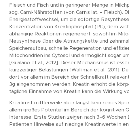
Kundenmeinungen
Fleisch und Fisch und in geringerer Menge in Milc
sog. Carni-Nährstoffen (von Carnis lat. – Fleisch).
Häufig gestellte
Energiestoffwechsel, um die sofortige Resynthese
Fragen
Konzentration von Kreatinphosphat (PC), dem wicht
abhängige Reaktionen regeneriert, sowohl im Mitoc
Neusynthese über die Atmungskette und zehnmal sch
Speicheraufbau, schnelle Regeneration und effizie
Mitochondrien ins Cytosol und ermöglicht sogar u
[Gualano et al., 2012]. Dieser Mechanismus ist es
kurzzeitiger Belastungen [Walliman et al., 2011]. D
dort vor allem im Bereich der Schnellkraft relevan
3g eingenommen werden: Kreatin erhöht die körperl
tägliche Einnahme von Kreatin kann die Wirkung vo
Kreatin ist mittlerweile aber längst kein reines S
allem großes Potential im Bereich der kognitiven
Interesse: Erste Studien zeigen nach 3–6 Wochen 
Patienten Hinweise auf niedrige Kreatinwerte in 