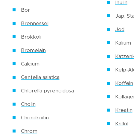
Inulin
Bor
Jap. St
Brennessel
Jod
Brokkoli
Kalium
Bromelain
Katzenk
Calcium
Kelp-A
Centella asiatica
Koffein
Chlorella pyrenoidosa
Kollage
Cholin
Kreatin
Chondroitin
Krillöl
Chrom