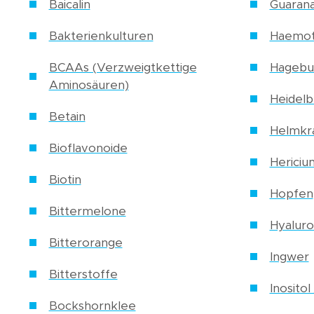
Baicalin
Guaran
Bakterienkulturen
Haemoto
BCAAs (Verzweigtkettige
Hagebu
Aminosäuren)
Heidel
Betain
Helmkr
Bioflavonoide
Hericiu
Biotin
Hopfen
Bittermelone
Hyalur
Bitterorange
Ingwer
Bitterstoffe
Inositol
Bockshornklee