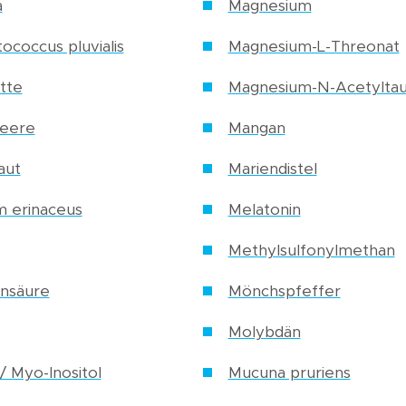
a
Magnesium
coccus pluvialis
Magnesium-L-Threonat
tte
Magnesium-N-Acetyltau
beere
Mangan
aut
Mariendistel
m erinaceus
Melatonin
Methylsulfonylmethan
onsäure
Mönchspfeffer
Molybdän
 / Myo-Inositol
Mucuna pruriens