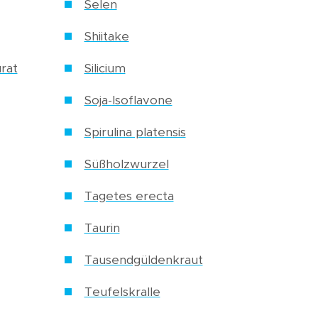
Selen
Shiitake
rat
Silicium
Soja-Isoflavone
Spirulina platensis
Süßholzwurzel
Tagetes erecta
Taurin
Tausendgüldenkraut
Teufelskralle