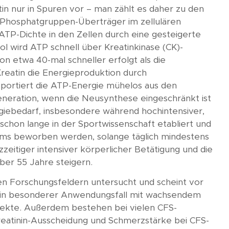
in nur in Spuren vor – man zählt es daher zu den
als Phosphatgruppen-Überträger im zellulären
TP-Dichte in den Zellen durch eine gesteigerte
l wird ATP schnell über Kreatinkinase (CK)-
n etwa 40-mal schneller erfolgt als die
reatin die Energieproduktion durch
sportiert die ATP-Energie mühelos aus den
eneration, wenn die Neusynthese eingeschränkt ist
rgiebedarf, insbesondere während hochintensiver,
n schon lange in der Sportwissenschaft etabliert und
Claims beworben werden, solange täglich mindestens
eitiger intensiver körperlicher Betätigung und die
ber 55 Jahre steigern.
eren Forschungsfeldern untersucht und scheint vor
st ein besonderer Anwendungsfall mit wachsendem
ffekte. Außerdem bestehen bei vielen CFS-
reatinin-Ausscheidung und Schmerzstärke bei CFS-