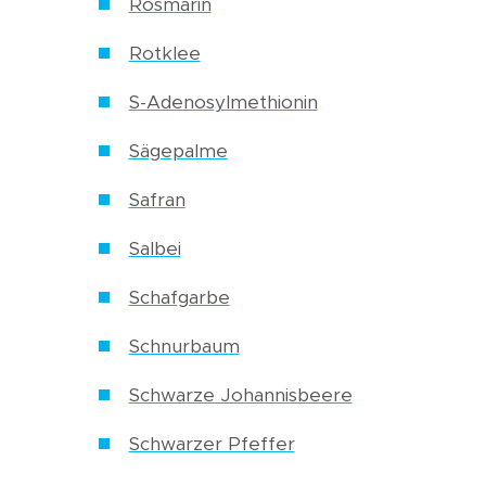
Rosmarin
Rotklee
S-Adenosylmethionin
Sägepalme
Safran
Salbei
Schafgarbe
Schnurbaum
Schwarze Johannisbeere
Schwarzer Pfeffer