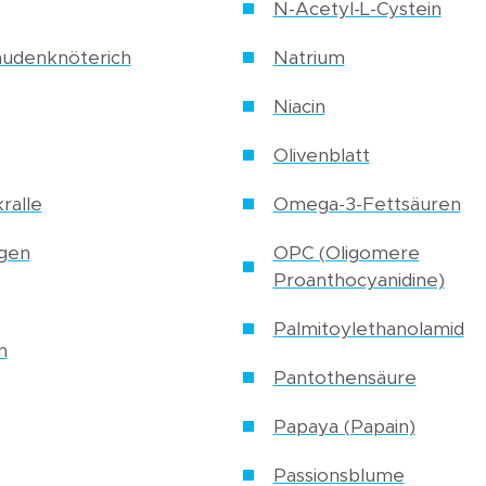
N-Acetyl-L-Cystein
audenknöterich
Natrium
Niacin
Olivenblatt
ralle
Omega-3-Fettsäuren
lgen
OPC (Oligomere
Proanthocyanidine)
Palmitoylethanolamid
n
Pantothensäure
Papaya (Papain)
Passionsblume