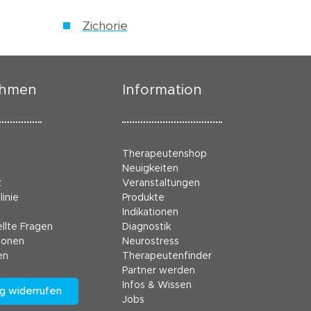
Zichorie
ehmen
Information
Therapeutenshop
Neuigkeiten
z
Veranstaltungen
linie
Produkte
Indikationen
llte Fragen
Diagnostik
ionen
Neurostress
en
Therapeutenfinder
Partner werden
Infos & Wissen
g widerrufen
Jobs