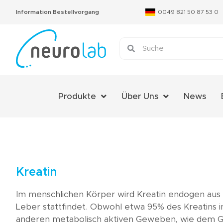
Information Bestellvorgang
0049 821 50 87 53 0
Produkte
Über Uns
News
Über Uns
Das Neurolab Team
Kontakt
Kreatin
Jobs
Im menschlichen Körper wird Kreatin endogen aus d
Expertenmeinungen
Leber stattfindet. Obwohl etwa 95% des Kreatins i
anderen metabolisch aktiven Geweben, wie dem Geh