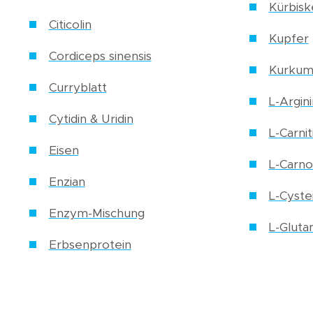
Kürbisk
Citicolin
Kupfer
Cordiceps sinensis
Kurkum
Curryblatt
L-Argini
Cytidin & Uridin
L-Carnit
Eisen
L-Carno
Enzian
L-Cyste
Enzym-Mischung
L-Gluta
Erbsenprotein