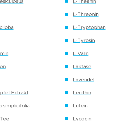
esiculosus
L-Theanin
L-Threonin
biloba
L-Tryptophan
g
L-Tyrosin
amin
L-Valin
ion
Laktase
Lavendel
pfel Extrakt
Lecithin
a simplicifolia
Lutein
 Tee
Lycopin