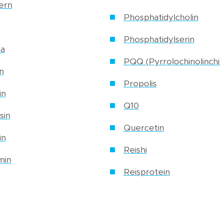
ern
Phosphatidylcholin
Phosphatidylserin
a
PQQ (Pyrrolochinolinch
n
Propolis
in
Q10
sin
Quercetin
in
Reishi
min
Reisprotein