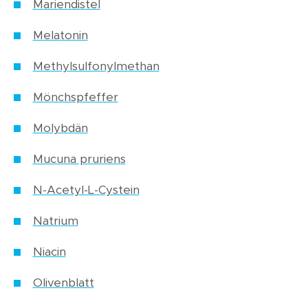
Mariendistel
Melatonin
Methylsulfonylmethan
Mönchspfeffer
Molybdän
Mucuna pruriens
N-Acetyl-L-Cystein
Natrium
Niacin
Olivenblatt