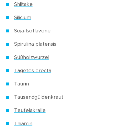
Shiitake
Silicium
Soja-Isoflavone
Spirulina platensis
Süßholzwurzel
Tagetes erecta
Taurin
Tausendgüldenkraut
Teufelskralle
Thiamin