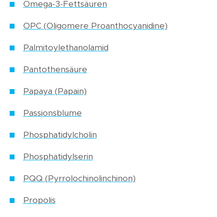
Omega-3-Fettsäuren
OPC (Oligomere Proanthocyanidine)
Palmitoylethanolamid
Pantothensäure
Papaya (Papain)
Passionsblume
Phosphatidylcholin
Phosphatidylserin
PQQ (Pyrrolochinolinchinon)
Propolis