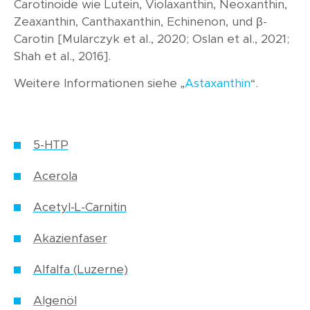
Carotinoide wie Lutein, Violaxanthin, Neoxanthin,
Zeaxanthin, Canthaxanthin, Echinenon, und β-
Carotin [Mularczyk et al., 2020; Oslan et al., 2021;
Shah et al., 2016].
Weitere Informationen siehe „
Astaxanthin
“.
5-HTP
Acerola
Acetyl-L-Carnitin
Akazienfaser
Alfalfa (Luzerne)
Algenöl