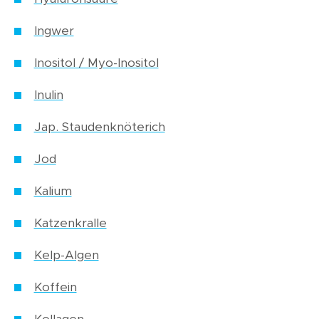
Ingwer
Inositol / Myo-Inositol
Inulin
Jap. Staudenknöterich
Jod
Kalium
Katzenkralle
Kelp-Algen
Koffein