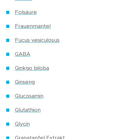
Folsäure
Frauenmantel
Fucus vesiculosus
GABA
Ginkgo biloba
Ginseng
Glucosamin
Glutathion
Glycin
Granatapfel Extrakt