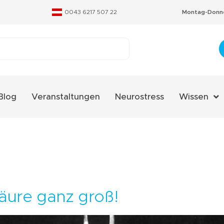
0043 6217 507 22
Montag-Donne
Blog
Veranstaltungen
Neurostress
Wissen
Aminosäure
Fachverzeic
Neurostres
Qualitäts-Ze
säure ganz groß!
Therapieko