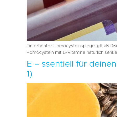
Ein erhöhter Homocysteinspiegel gilt als Ris
Homocystein mit B-Vitamine natürlich senken
E – ssentiell für deine
1)