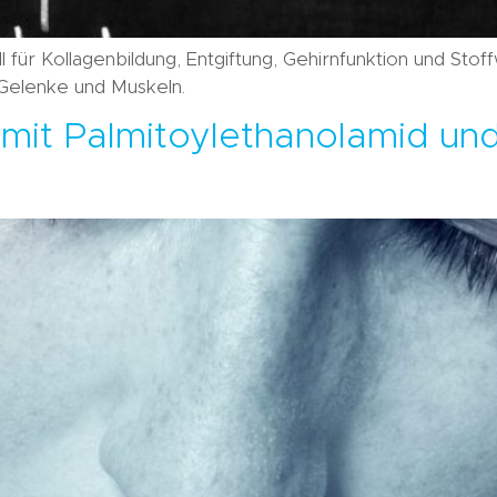
ll für Kollagenbildung, Entgiftung, Gehirnfunktion und Stof
 Gelenke und Muskeln.
mit Palmitoylethanolamid und