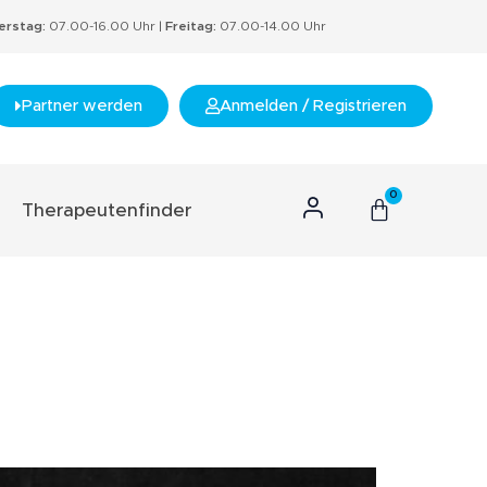
rstag:
07.00-16.00 Uhr |
Freitag:
07.00-14.00 Uhr
Partner werden
Anmelden / Registrieren
0
Therapeutenfinder
n Konzept
hnis
s
rtifikate
nzept