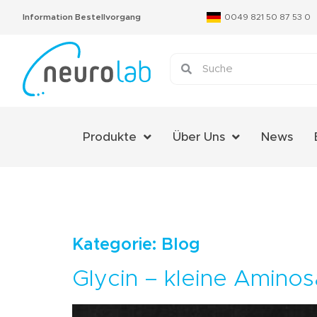
Information Bestellvorgang
0049 821 50 87 53 0
Produkte
Über Uns
News
Über Uns
Das Neurolab Team
Kontakt
Kategorie:
Blog
Jobs
Glycin – kleine Amino
Expertenmeinungen