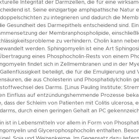
kturelle Integrität der Darmzellen, die für eine wirk
cheidend ist. Seine einzigartige amphipathische Natur er
ddoppelschichten zu integrieren und dadurch die Membra
die Gesundheit des Darmepithels entscheidend sind. Ein
mmensetzung der Membranphospholipide, einschließlic
hlässigkeitsprobleme zu verhindern. Cholin kann nebe
wandelt werden. Sphingomyelin ist eine Art Sphingosin-
Übertragung eines Phosphocholin-Rests von einem Phosp
ngomyelin findet sich in Zellmembranen und in der Mye
Gallenflüssigkeit beteiligt, die für die Emulgierung u
ensäuren, die aus Cholesterin und Phosphatidylcholin 
stoffwechsel des Darms. [Linus Pauling Institute; Stremm
en Einfluss auf entzündungshemmende Prozesse bekan
, dass der Schleim von Patienten mit Colitis ulcerosa,
darms, durch einen geringen Gehalt an PC gekennzeichne
in ist in Lebensmitteln vor allem in Form von Phosphatid
ngomyelin und Glycerophosphocholin enthalten. Besonder
ügel, Soja und Weizenkeime. Im Gegensatz dazu liefer