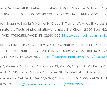
mel W, Ehehalt R, Staffer S, Stoffels S, Mohr A, Karner M, Braun A.
 3:85-91. doi: 10.1159/000342729. Epub 2013 Jan 3. PMID: 23295697
e I, Braun A, Sparla R, Kühnel M, Giese T, Turner JR, Anes E, Kulaksiz 
mmatory effects of phosphatidylcholine. J Biol Chem. 2007 Sep 14
8. PMID: 17636253; PMCID: PMC2693065.
https://pubmed.ncbi.nlm.ni
ce TC, Blusztajn JK, Caudill MA, Klatt KC, Natker E, Zeisel SH, Z
tial Nutrient. Nutr Today. 2018 Nov-Dec;53(6):240-253. doi: 10.
3718; PMCID: PMC6259877.
https://pubmed.ncbi.nlm.nih.gov/308537
Z, Roberts AB, Buffa JA, Levison BS, Zhu W, Org E, Gu X, Huang Y,
rajcik D, DiDonato JA, Lusis AJ, Hazen SL. Non-lethal Inhibition of 
osclerosis. Cell. 2015 Dec 17;163(7):1585-95. doi: 10.1016/j.cell.2015
871610.
https://pubmed.ncbi.nlm.nih.gov/26687352/