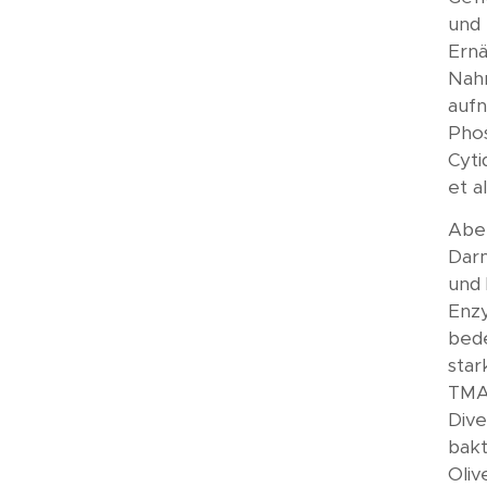
und 
Ernä
Nahr
aufn
Phos
Cyti
et al
Aber
Darm
und 
Enzy
bede
star
TMAO
Dive
bakt
Oliv