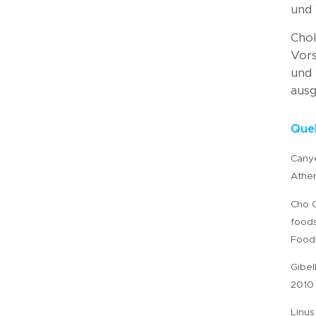
und 
Chol
Vors
und 
ausg
Quel
Canye
Ather
Cho C
foods
Food 
Gibel
2010 
Linus