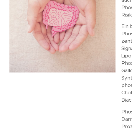
auch
Kundenmeinungen
Phos
Risi
Häufig gestellte
Fragen
Ein 
Phos
zent
Sign
Lipo
Phos
Gall
Synt
phos
Chol
Diac
Phos
Darm
Proz