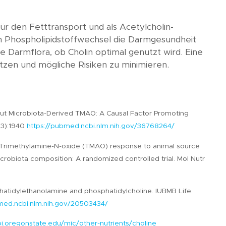
 für den Fetttransport und als Acetylcholin-
 im Phospholipidstoffwechsel die Darmgesundheit
e Darmflora, ob Cholin optimal genutzt wird. Eine
utzen und mögliche Risiken zu minimieren.
. Gut Microbiota-Derived TMAO: A Causal Factor Promoting
4(3):1940
https://pubmed.ncbi.nlm.nih.gov/36768264/
a. Trimethylamine-N-oxide (TMAO) response to animal source
robiota composition: A randomized controlled trial. Mol Nutr
hatidylethanolamine and phosphatidylcholine. IUBMB Life.
med.ncbi.nlm.nih.gov/20503434/
lpi.oregonstate.edu/mic/other-nutrients/choline