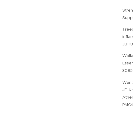
Strem
Suppl
Treed
infla
Jul 1
Walla
Essen
3085
Wang 
JE, K
Ather
PMC4