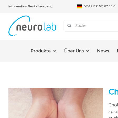
Information Bestellvorgang
0049 821 50 87 53 0
Produkte
Über Uns
News
Über Uns
Das Neurolab Team
Kontakt
Ch
Jobs
Chol
Expertenmeinungen
spie