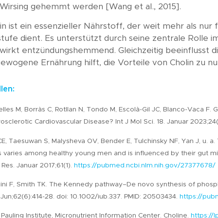
Wirsing gehemmt werden [Wang et al., 2015].
in ist ein essenzieller Nährstoff, der weit mehr als nur
tufe dient. Es unterstützt durch seine zentrale Rolle
wirkt entzündungshemmend. Gleichzeitig beeinflusst di
ewogene Ernährung hilft, die Vorteile von Cholin zu n
len:
lles M, Borràs C, Rotllan N, Tondo M, Escolà-Gil JC, Blanco-Vaca F
osclerotic Cardiovascular Disease? Int J Mol Sci. 18. Januar 2023;2
E, Taesuwan S, Malysheva OV, Bender E, Tulchinsky NF, Yan J, u. 
 varies among healthy young men and is influenced by their gut mic
Res. Januar 2017;61(1).
https://pubmed.ncbi.nlm.nih.gov/27377678/
lini F, Smith TK. The Kennedy pathway–De novo synthesis of phosp
Jun;62(6):414-28. doi: 10.1002/iub.337. PMID: 20503434.
https://pub
 Pauling Institute, Micronutrient Information Center. Choline.
https://