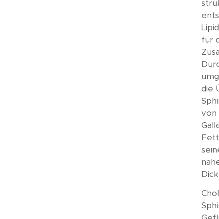
stru
ents
Lipi
für 
Zusa
Durc
umge
die 
Sphi
von 
Gall
Fett
sein
nahe
Dick
Chol
Sphi
Gefl