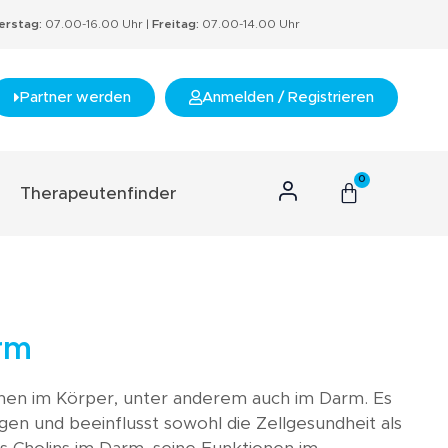
rstag:
07.00-16.00 Uhr |
Freitag:
07.00-14.00 Uhr
Partner werden
Anmelden / Registrieren
0
Therapeutenfinder
n Konzept
hnis
s
arm
rtifikate
tionen im Körper, unter anderem auch im Darm. Es
nzept
gen und beeinflusst sowohl die Zellgesundheit als