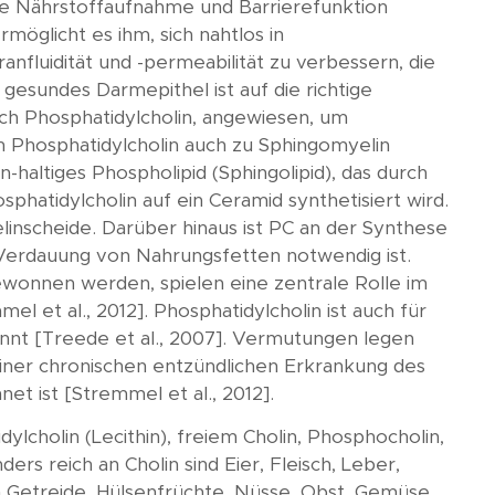
same Nährstoffaufnahme und Barrierefunktion
möglicht es ihm, sich nahtlos in
nfluidität und -permeabilität zu verbessern, die
 gesundes Darmepithel ist auf die richtige
h Phosphatidylcholin, angewiesen, um
n Phosphatidylcholin auch zu Sphingomyelin
haltiges Phospholipid (Sphingolipid), das durch
hatidylcholin auf ein Ceramid synthetisiert wird.
linscheide. Darüber hinaus ist PC an der Synthese
nd Verdauung von Nahrungsfetten notwendig ist.
gewonnen werden, spielen eine zentrale Rolle im
el et al., 2012]. Phosphatidylcholin ist auch für
nt [Treede et al., 2007]. Vermutungen legen
 einer chronischen entzündlichen Erkrankung des
t ist [Stremmel et al., 2012].
ylcholin (Lecithin), freiem Cholin, Phosphocholin,
s reich an Cholin sind Eier, Fleisch, Leber,
n Getreide, Hülsenfrüchte, Nüsse, Obst, Gemüse