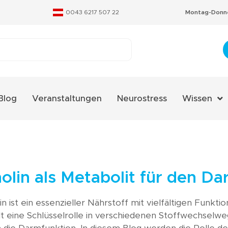
0043 6217 507 22
Montag-Donne
Blog
Veranstaltungen
Neurostress
Wissen
Aminosäure
Fachverzeic
Neurostres
olin als Metabolit für den D
Qualitäts-Ze
in ist ein essenzieller Nährstoff mit vielfältigen Funk
Therapieko
lt eine Schlüsselrolle in verschiedenen Stoffwechselwe