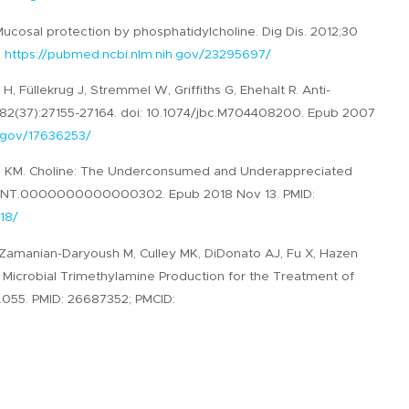
 Mucosal protection by phosphatidylcholine. Dig Dis. 2012;30
.
https://pubmed.ncbi.nlm.nih.gov/23295697/
H, Füllekrug J, Stremmel W, Griffiths G, Ehehalt R. Anti-
;282(37):27155-27164. doi: 10.1074/jbc.M704408200. Epub 2007
h.gov/17636253/
elman KM. Choline: The Underconsumed and Underappreciated
1097/NT.0000000000000302. Epub 2018 Nov 13. PMID:
18/
 Zamanian-Daryoush M, Culley MK, DiDonato AJ, Fu X, Hazen
Gut Microbial Trimethylamine Production for the Treatment of
.11.055. PMID: 26687352; PMCID: