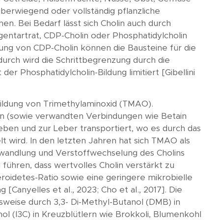
berwiegend oder vollständig pflanzliche
n. Bei Bedarf lässt sich Cholin auch durch
gentartrat, CDP-Cholin oder Phosphatidylcholin
rung von CDP-Cholin können die Bausteine für die
durch wird die Schrittbegrenzung durch die
er Phosphatidylcholin-Bildung limitiert [Gibellini
Bildung von Trimethylaminoxid (TMAO).
in (sowie verwandten Verbindungen wie Betain
geben und zur Leber transportiert, wo es durch das
wird. In den letzten Jahren hat sich TMAO als
wandlung und Verstoffwechselung des Cholins
ühren, dass wertvolles Cholin verstärkt zu
oidetes-Ratio sowie eine geringere mikrobielle
Canyelles et al., 2023; Cho et al., 2017]. Die
weise durch 3,3- Di-Methyl-Butanol (DMB) in
ol (I3C) in Kreuzblütlern wie Brokkoli, Blumenkohl