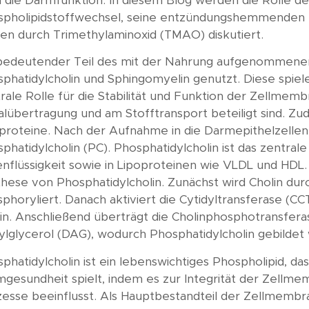
 die Darmfunktion. In diesem Blog werden die Rolle de
Wissen A-Z
pholipidstoffwechsel, seine entzündungshemmenden E
ken durch Trimethylaminoxid (TMAO) diskutiert.
Akademie
bedeutender Teil des mit der Nahrung aufgenommenen 
phatidylcholin und Sphingomyelin genutzt. Diese spiele
rale Rolle für die Stabilität und Funktion der Zellme
alübertragung und am Stofftransport beteiligt sind. Zud
proteine. Nach der Aufnahme in die Darmepithelzellen 
phatidylcholin (PC). Phosphatidylcholin ist das zentra
enflüssigkeit sowie in Lipoproteinen wie VLDL und HD
hese von Phosphatidylcholin. Zunächst wird Cholin dur
phoryliert. Danach aktiviert die Cytidyltransferase (
in. Anschließend überträgt die Cholinphosphotransfera
ylglycerol (DAG), wodurch Phosphatidylcholin gebildet wir
phatidylcholin ist ein lebenswichtiges Phospholipid, da
gesundheit spielt, indem es zur Integrität der Zellme
esse beeinflusst. Als Hauptbestandteil der Zellmembra