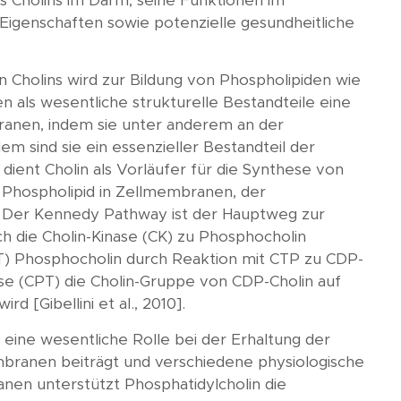
s Cholins im Darm, seine Funktionen im
igenschaften sowie potenzielle gesundheitliche
Cholins wird zur Bildung von Phospholipiden wie
n als wesentliche strukturelle Bestandteile eine
mbranen, indem sie unter anderem an der
em sind sie ein essenzieller Bestandteil der
dient Cholin als Vorläufer für die Synthese von
le Phospholipid in Zellmembranen, der
L. Der Kennedy Pathway ist der Hauptweg zur
ch die Cholin-Kinase (CK) zu Phosphocholin
CCT) Phosphocholin durch Reaktion mit CTP zu CDP-
se (CPT) die Cholin-Gruppe von CDP-Cholin auf
d [Gibellini et al., 2010].
s eine wesentliche Rolle bei der Erhaltung der
mbranen beiträgt und verschiedene physiologische
nen unterstützt Phosphatidylcholin die