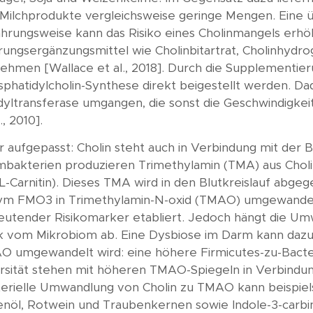
Milchprodukte vergleichsweise geringe Mengen. Eine ü
hrungsweise kann das Risiko eines Cholinmangels erhöhe
ungsergänzungsmittel wie Cholinbitartrat, Cholinhydro
ehmen [Wallace et al., 2018]. Durch die Supplementie
phatidylcholin-Synthese direkt beigestellt werden. Da
dyltransferase umgangen, die sonst die Geschwindigkeit d
., 2010].
 aufgepasst: Cholin steht auch in Verbindung mit der 
bakterien produzieren Trimethylamin (TMA) aus Chol
L-Carnitin). Dieses TMA wird in den Blutkreislauf abge
m FMO3 in Trimethylamin-N-oxid (TMAO) umgewandelt 
utender Risikomarker etabliert. Jedoch hängt die Um
k vom Mikrobiom ab. Eine Dysbiose im Darm kann dazu f
 umgewandelt wird: eine höhere Firmicutes-zu-Bacter
rsität stehen mit höheren TMAO-Spiegeln in Verbindung [
erielle Umwandlung von Cholin zu TMAO kann beispiels
enöl, Rotwein und Traubenkernen sowie Indole-3-carbin