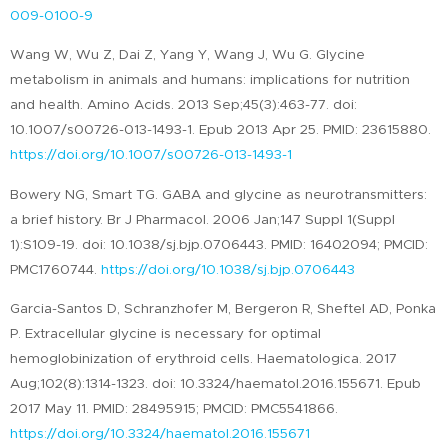
009-0100-9
Wang W, Wu Z, Dai Z, Yang Y, Wang J, Wu G. Glycine
metabolism in animals and humans: implications for nutrition
and health. Amino Acids. 2013 Sep;45(3):463-77. doi:
10.1007/s00726-013-1493-1. Epub 2013 Apr 25. PMID: 23615880.
https://doi.org/10.1007/s00726-013-1493-1
Bowery NG, Smart TG. GABA and glycine as neurotransmitters:
a brief history. Br J Pharmacol. 2006 Jan;147 Suppl 1(Suppl
1):S109-19. doi: 10.1038/sj.bjp.0706443. PMID: 16402094; PMCID:
PMC1760744.
https://doi.org/10.1038/sj.bjp.0706443
Garcia-Santos D, Schranzhofer M, Bergeron R, Sheftel AD, Ponka
P. Extracellular glycine is necessary for optimal
hemoglobinization of erythroid cells. Haematologica. 2017
Aug;102(8):1314-1323. doi: 10.3324/haematol.2016.155671. Epub
2017 May 11. PMID: 28495915; PMCID: PMC5541866.
https://doi.org/10.3324/haematol.2016.155671