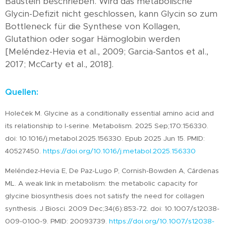
Baustein beschrieben. Wird das metabolische
Glycin-Defizit nicht geschlossen, kann Glycin so zum
Bottleneck für die Synthese von Kollagen,
Glutathion oder sogar Hämoglobin werden
[Meléndez-Hevia et al., 2009; Garcia-Santos et al.,
2017; McCarty et al., 2018].
Quellen:
Holeček M. Glycine as a conditionally essential amino acid and
its relationship to l-serine. Metabolism. 2025 Sep;170:156330.
doi: 10.1016/j.metabol.2025.156330. Epub 2025 Jun 15. PMID:
40527450.
https://doi.org/10.1016/j.metabol.2025.156330
Meléndez-Hevia E, De Paz-Lugo P, Cornish-Bowden A, Cárdenas
ML. A weak link in metabolism: the metabolic capacity for
glycine biosynthesis does not satisfy the need for collagen
synthesis. J Biosci. 2009 Dec;34(6):853-72. doi: 10.1007/s12038-
009-0100-9. PMID: 20093739.
https://doi.org/10.1007/s12038-