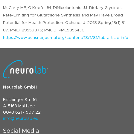
McCarty MF, O’Keefe JH, DiNicolantonio JJ. Dietary Glycine Is
Rate-Limiting for Glutathione Synthesis and May Have Broad
Potential for Health Protection. Ochsner J. 2018 Spring;18(1):81-
87. PMID: 29559876; PMCID: PMC5855430.
https://www.ochsnerjournal.org/content/18/1/81/tab-article-info
Neurolab GmbH
Fischinger Str. 16
A-5163 Mattsee
0043 6217 507 22
info@neurolab.eu
Social Media