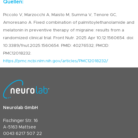
Quellen:
Piccolo V, Marzocchi A, Maisto M, Summa V, Tenore GC,
Amoresano A. Fixed combination of palmitoylethanolamide and
melatonin in preventive therapy of migraine: results from a
randomized clinical trial. Front Nutr. 2025 Apr 10;12:1560654. doi:
10.3389/fnut.2025.1560654. PMID: 40276532; PMCID:
PMC12018232.
https://pmc.ncbi.nlm.nih.gov/articles/PMC12018232/
Neurolab GmbH
Fischinger Str. 16
A-5163 Mattsee
0043 6217 507 22