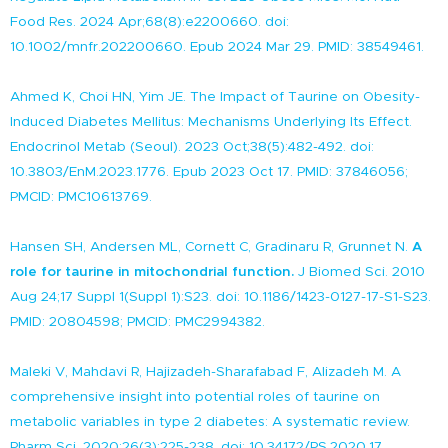
Food Res. 2024 Apr;68(8):e2200660. doi:
10.1002/mnfr.202200660. Epub 2024 Mar 29. PMID: 38549461.
Ahmed K, Choi HN, Yim JE. The Impact of Taurine on Obesity-
Induced Diabetes Mellitus: Mechanisms Underlying Its Effect.
Endocrinol Metab (Seoul). 2023 Oct;38(5):482-492. doi:
10.3803/EnM.2023.1776. Epub 2023 Oct 17. PMID: 37846056;
PMCID: PMC10613769.
Hansen SH, Andersen ML, Cornett C, Gradinaru R, Grunnet N.
A
role for taurine in mitochondrial function.
J Biomed Sci. 2010
Aug 24;17 Suppl 1(Suppl 1):S23. doi: 10.1186/1423-0127-17-S1-S23.
PMID: 20804598; PMCID: PMC2994382.
Maleki V, Mahdavi R, Hajizadeh-Sharafabad F, Alizadeh M. A
comprehensive insight into potential roles of taurine on
metabolic variables in type 2 diabetes: A systematic review.
Pharm Sci. 2020;26(3):225-238. doi: 10.34172/PS.2020.17