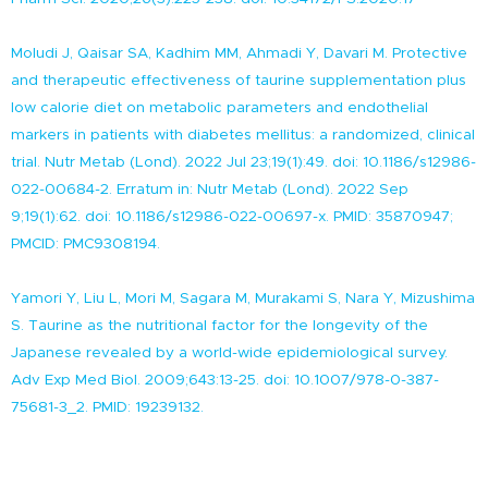
Moludi J, Qaisar SA, Kadhim MM, Ahmadi Y, Davari M. Protective
and therapeutic effectiveness of taurine supplementation plus
low calorie diet on metabolic parameters and endothelial
markers in patients with diabetes mellitus: a randomized, clinical
trial. Nutr Metab (Lond). 2022 Jul 23;19(1):49. doi: 10.1186/s12986-
022-00684-2. Erratum in: Nutr Metab (Lond). 2022 Sep
9;19(1):62. doi: 10.1186/s12986-022-00697-x. PMID: 35870947;
PMCID: PMC9308194.
Yamori Y, Liu L, Mori M, Sagara M, Murakami S, Nara Y, Mizushima
S. Taurine as the nutritional factor for the longevity of the
Japanese revealed by a world-wide epidemiological survey.
Adv Exp Med Biol. 2009;643:13-25. doi: 10.1007/978-0-387-
75681-3_2. PMID: 19239132.