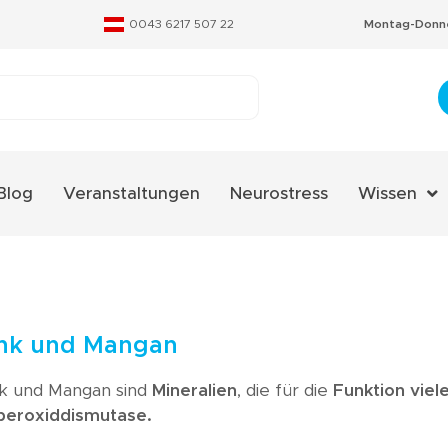
0043 6217 507 22
Montag-Donne
Blog
Veranstaltungen
Neurostress
Wissen
Aminosäure
Fachverzeic
Neurostres
ink und Mangan
Qualitäts-Ze
nk und Mangan sind
Mineralien
, die für die
Funktion vie
Therapieko
peroxiddismutase.