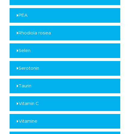
PEA
Rhodiola rosea
Selen
Serotonin
Taurin
Vitamin C
Vitamine