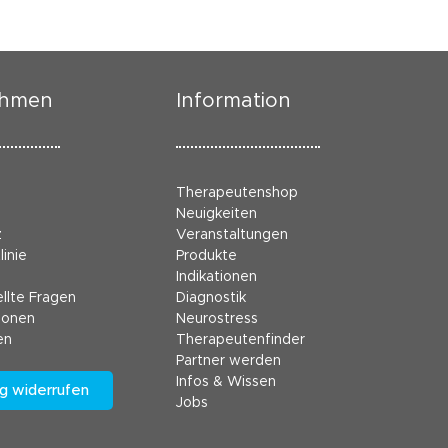
ehmen
Information
Therapeutenshop
Neuigkeiten
z
Veranstaltungen
linie
Produkte
Indikationen
llte Fragen
Diagnostik
ionen
Neurostress
en
Therapeutenfinder
Partner werden
Infos & Wissen
g widerrufen
Jobs