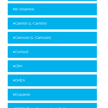
Kundenmeinungen
B-Vitamine
Häufig gestellte
Fragen
Carnitin (L-Carnitin)
Carnosin (L-Carnosin)
Cortisol
CRH
DHEA
Dopamin