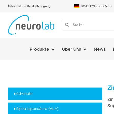
Information Bestellvorgang
0049 821 50 87 53 0
Produkte
Über Uns
News
Über Uns
Das Neurolab Team
Kontakt
Z
Jobs
Adrenalin
Zi
Expertenmeinungen
Su
Alpha-Liponsäure (ALA)