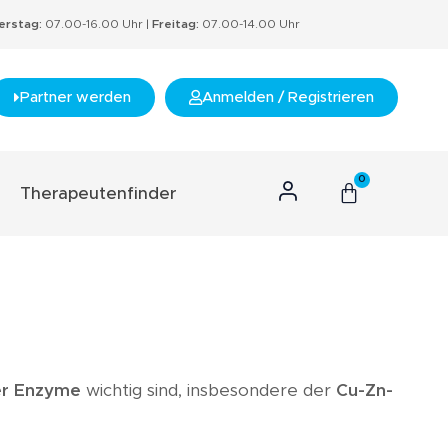
rstag:
07.00-16.00 Uhr |
Freitag:
07.00-14.00 Uhr
Partner werden
Anmelden / Registrieren
0
Therapeutenfinder
n Konzept
hnis
s
rtifikate
ler Enzyme
wichtig sind, insbesondere der
Cu-Zn-
nzept