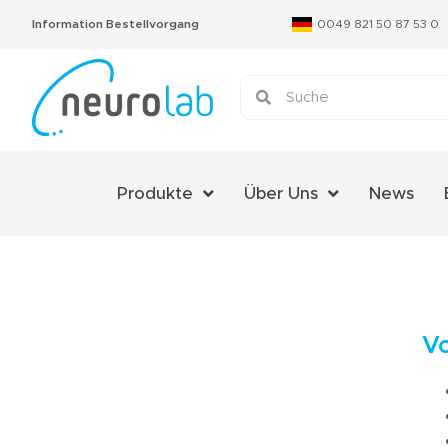
Information Bestellvorgang
0049 821 50 87 53 0
Produkte
Über Uns
News
Über Uns
Das Neurolab Team
Kontakt
V
Jobs
Expertenmeinungen