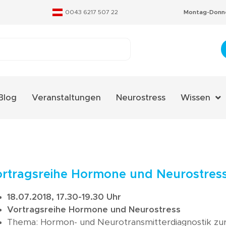
0043 6217 507 22
Montag-Donne
Blog
Veranstaltungen
Neurostress
Wissen
Aminosäure
Fachverzeic
Neurostres
ortragsreihe Hormone und Neurostres
Qualitäts-Ze
18.07.2018, 17.30-19.30 Uhr
Therapieko
Vortragsreihe Hormone und Neurostress
Thema: Hormon- und Neurotransmitterdiagnostik zur