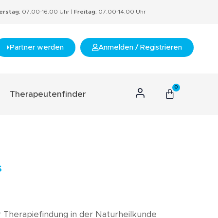
rstag:
07.00-16.00 Uhr |
Freitag:
07.00-14.00 Uhr
Partner werden
Anmelden / Registrieren
0
Therapeutenfinder
n Konzept
hnis
s
s
rtifikate
nzept
 Therapiefindung in der Naturheilkunde