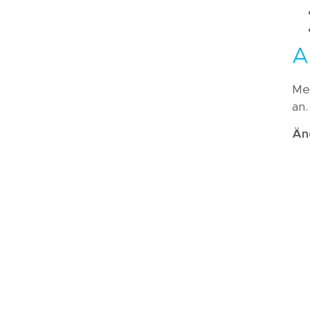
Kundenmeinungen
Häufig gestellte
A
Fragen
Me
an.
Än