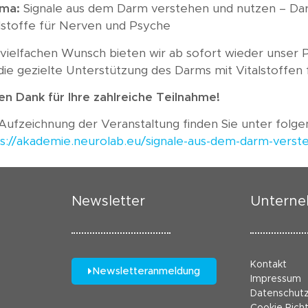
Wissen A-Z
ma:
Signale aus dem Darm verstehen und nutzen – Da
lstoffe für Nerven und Psyche
Akademie
vielfachen Wunsch bieten wir ab sofort wieder unser P
ie gezielte Unterstützung des Darms mit Vitalstoffen
en Dank für Ihre zahlreiche Teilnahme!
Aufzeichnung der Veranstaltung finden Sie unter folge
ps://akademie.neurolab.eu/signale-aus-dem-darm-vers
Newsletter
Untern
Kontakt
Newsletteranmeldung
Impressum
Datenschut
Cookie Richt