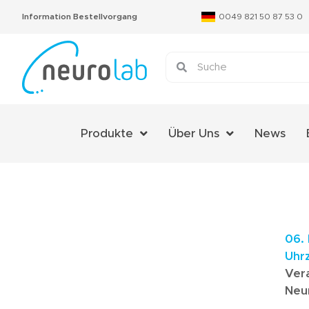
Information Bestellvorgang
0049 821 50 87 53 0
Produkte
Über Uns
News
Über Uns
Das Neurolab Team
Kontakt
06.
Jobs
Uhr
Ver
Expertenmeinungen
Neu