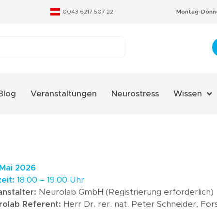
0043 6217 507 22
Montag-Donne
Blog
Veranstaltungen
Neurostress
Wissen
Aminosäure
Fachverzeic
Neurostres
 Mai 2026
Qualitäts-Ze
zeit:
18:00 – 19:00 Uhr
anstalter:
Neurolab GmbH (Registrierung erforderlich)
Therapieko
rolab Referent:
Herr Dr. rer. nat. Peter Schneider, Fo