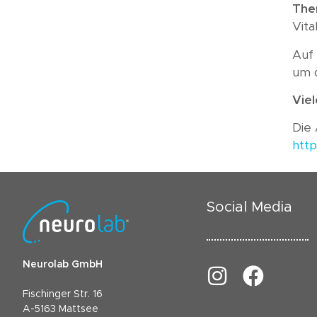
Kundenmeinungen
The
Vita
Häufig gestellte
Fragen
Auf 
um d
Viel
Die 
htt
Social Media
Neurolab GmbH
Fischinger Str. 16
A-5163 Mattsee