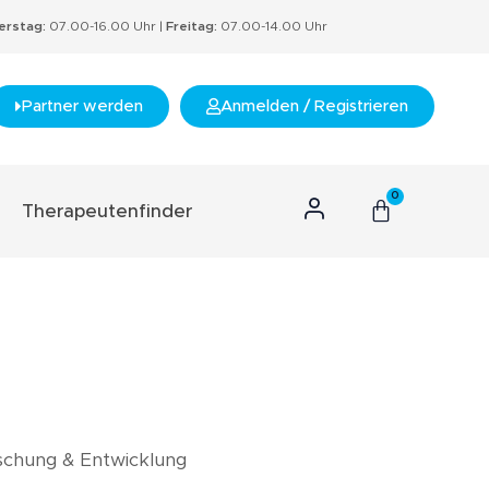
rstag:
07.00-16.00 Uhr |
Freitag:
07.00-14.00 Uhr
Partner werden
Anmelden / Registrieren
0
Therapeutenfinder
n Konzept
hnis
s
rtifikate
nzept
rschung & Entwicklung