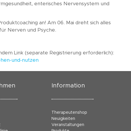
rmgesundheit, enterisches Nervensystem und
roduktcoaching an! Am 06. Mai dreht sich alles
 für Nerven und Psyche.
ndem Link (separate Registrierung erforderlich):
tehen-und-nutzen
ehmen
Information
Therapeutenshop
Neuigkeiten
z
Veranstaltungen
linie
Produkte