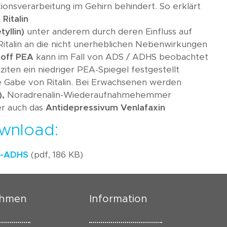
ionsverarbeitung im Gehirn behindert. So erklärt
t
Ritalin
yllin)
unter anderem durch deren Einfluss auf
italin an die nicht unerheblichen Nebenwirkungen
toff PEA
kann im Fall von ADS / ADHS beobachtet
ten ein niedriger PEA-Spiegel festgestellt
ie Gabe von Ritalin. Bei Erwachsenen werden
),
Noradrenalin-Wiederaufnahmehemmer
r auch das
Antidepressivum Venlafaxin
wnload:
S-ADHS
(pdf, 186 KB)
ehmen
Information