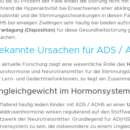
30 bis 50 Prozent der Fälle endet die Störung nicht mit
rend die Hyperaktivität bei Erwachsenen eher abkling
ulsivität und die Stimmungsschwankungen in diesen Fä
S bei eineiigen Zwillingen sehr häufig bei beiden auftr
ranlagung (Disposition)
für diese Gesundheitsstörung g
sachen.
ekannte Ursachen für ADS /
 aktuelle Forschung zeigt eine wesentliche Rolle des
H
urohormone und Neurotransmitter für die Stimmungsl
r Lern- und Gedächtnisfunktionen, so liegt ein Zusamm
ngleichgewicht im Hormonsyste
fallend häufig leiden Kinder mit ADS / ADHS an einer
U
hilddrüsenhormone wirken regulierend auf den Stoffwec
tzwerk der Neurotransmitter. Grundlegend für AD(H)S 
rvensystem zu sein, die insbesondere zu einem Ungle