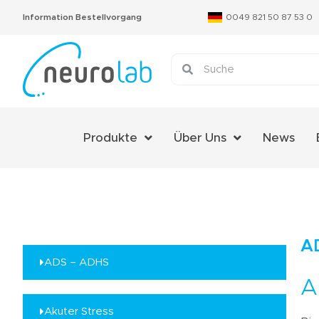
Information Bestellvorgang
0049 821 50 87 53 0
Produkte
Über Uns
News
Über Uns
Das Neurolab Team
Kontakt
A
Jobs
ADS – ADHS
A
Expertenmeinungen
Akuter Stress