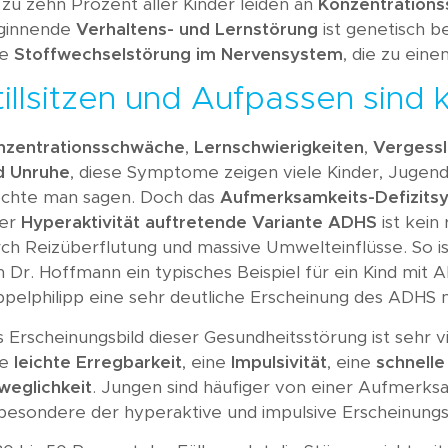
 zu zehn Prozent aller Kinder leiden an
Konzentration
Wissen A-Z
ginnende
Verhaltens- und Lernstörung
ist genetisch be
Akademie
ne
Stoffwechselstörung im Nervensystem
, die zu ein
tillsitzen und Aufpassen sind
nzentrationsschwäche
,
Lernschwierigkeiten
,
Vergessl
d Unruhe
, diese Symptome zeigen viele Kinder, Jugendl
chte man sagen. Doch das
Aufmerksamkeits-Defizit
er
Hyperaktivität auftretende Variante ADHS
ist kein
ch Reizüberflutung und massive Umwelteinflüsse. So i
 Dr. Hoffmann ein typisches Beispiel für ein Kind mit
pelphilipp eine sehr deutliche Erscheinung des ADHS mi
 Erscheinungsbild dieser Gesundheitsstörung ist sehr 
ne
leichte Erregbarkeit
, eine
Impulsivität
, eine
schnelle
weglichkeit
. Jungen sind häufiger von einer Aufmerks
besondere der hyperaktive und impulsive Erscheinungs