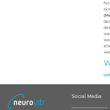
Nor
sic
(M
de
de
wer
wer
eh
wi
W
Un
Social Media