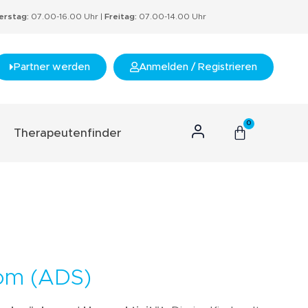
rstag:
07.00-16.00 Uhr |
Freitag:
07.00-14.00 Uhr
Partner werden
Anmelden / Registrieren
0
Therapeutenfinder
n Konzept
hnis
s
rtifikate
om (ADS)
nzept