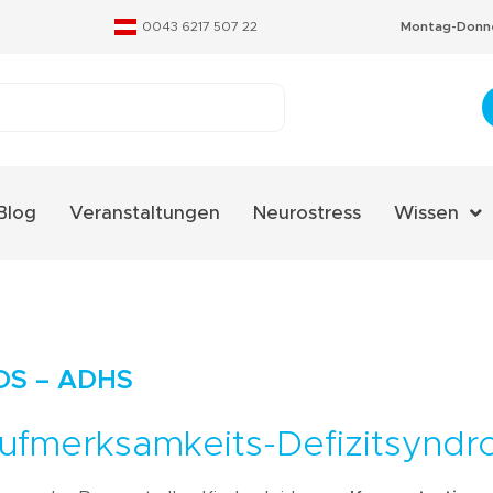
0043 6217 507 22
Montag-Donne
Blog
Veranstaltungen
Neurostress
Wissen
Aminosäure
Fachverzeic
Neurostres
DS – ADHS
Qualitäts-Ze
ufmerksamkeits-Defizitsyndr
Therapieko