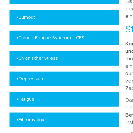
Bis
Kundenmeinungen
be
Häufig gestellte
ei
Burnout
Fragen
S
Chronic Fatigue Syndrom – CFS
Ko
un
Chronischer Stress
mö
ein
dur
Depression
von
Zap
Fatigue
Das
ei
Be
Fibromyalgie
Ins