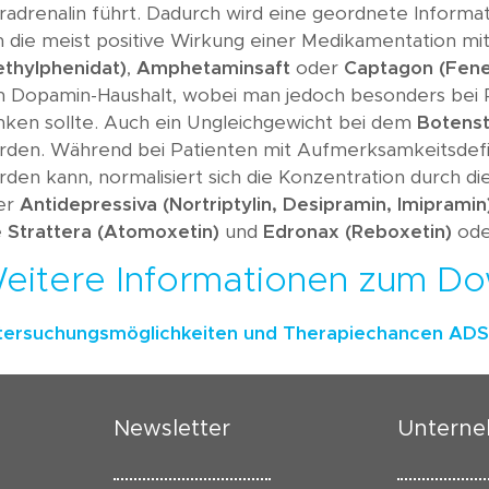
adrenalin führt. Dadurch wird eine geordnete Informat
h die meist positive Wirkung einer Medikamentation mi
ethylphenidat)
,
Amphetaminsaft
oder
Captagon (Fenet
n Dopamin-Haushalt, wobei man jedoch besonders bei R
nken sollte. Auch ein Ungleichgewicht bei dem
Botens
den. Während bei Patienten mit Aufmerksamkeitsdefizi
den kann, normalisiert sich die Konzentration durch d
er
Antidepressiva (Nortriptylin, Desipramin, Imipramin
e
Strattera (Atomoxetin)
und
Edronax (Reboxetin)
ode
eitere Informationen zum Do
tersuchungsmöglichkeiten und Therapiechancen AD
Newsletter
Untern