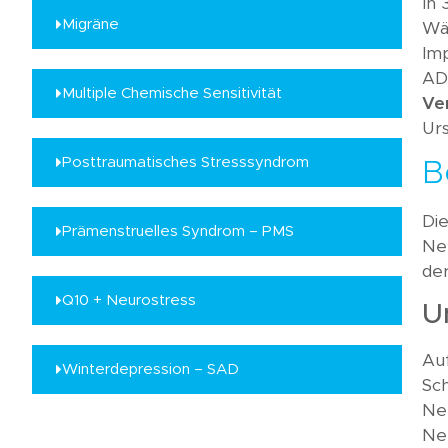
In 
Migräne
Wäh
Imp
ADH
Multiple Chemische Sensitivität
Ve
Ur
Posttraumatisches Stresssyndrom
B
Die
Prämenstruelles Syndrom – PMS
Ne
de
Q10 + Neurostress
U
Auf
Winterdepression – SAD
Sc
Ne
Ne