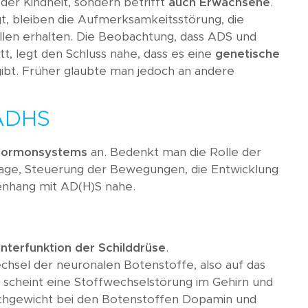
 der Kindheit, sondern betrifft
auch Erwachsene
.
t, bleiben die Aufmerksamkeitsstörung, die
llen erhalten. Die Beobachtung, dass ADS und
itt, legt den Schluss nahe, dass es eine
genetische
ibt. Früher glaubte man jedoch an andere
 ADHS
ormonsystems
an. Bedenkt man die Rolle der
age, Steuerung der Bewegungen, die Entwicklung
enhang mit AD(H)S nahe.
m
nterfunktion der Schilddrüse
.
hsel der neuronalen Botenstoffe, also auf das
scheint eine Stoffwechselstörung im Gehirn und
ichgewicht bei den Botenstoffen Dopamin und