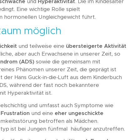
sschwäche
und
Hyperaktivität
. Die im Kindesalter
dingt. Eine wichtige Rolle spielt
em hormonellen Ungleichgewicht führt.
 kaum möglich
ichkeit
und teilweise eine
übersteigerte Aktivität
iche, aber auch Erwachsene in unserer Zeit, so
syndrom (ADS)
sowie die gemeinsam mit
 reines Phänomen unserer Zeit, die geprägt ist
st der Hans Guck-in-die-Luft aus dem Kinderbuch
 ADS, während der fast noch bekanntere
t Hyperaktivität ist.
vielschichtig und umfasst auch Symptome wie
 Frustration
und eine
eher ungeschickte
amkeitsstörung betroffen als Mädchen.
typ ist bei Jungen fünfmal häufiger anzutreffen.