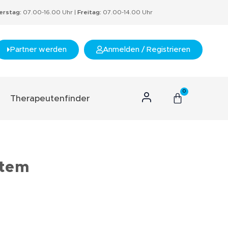
rstag:
07.00-16.00 Uhr |
Freitag:
07.00-14.00 Uhr
Partner werden
Anmelden / Registrieren
0
Therapeutenfinder
n Konzept
hnis
s
stem
rtifikate
nzept