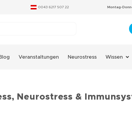
0043 6217 507 22
Montag-Donne
Blog
Veranstaltungen
Neurostress
Wissen
Aminosäure
Fachverzeic
Neurostres
ess, Neurostress & Immunsy
Qualitäts-Ze
Therapieko