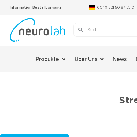
Information Bestellvorgang
0049 821 50 87 53 0
Produkte
Über Uns
News
Über Uns
Das Neurolab Team
Kontakt
Str
Jobs
Expertenmeinungen